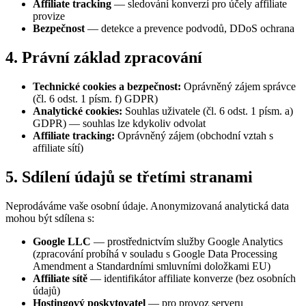
Affiliate tracking
— sledování konverzí pro účely affiliate
provize
Bezpečnost
— detekce a prevence podvodů, DDoS ochrana
4. Právní základ zpracování
Technické cookies a bezpečnost:
Oprávněný zájem správce
(čl. 6 odst. 1 písm. f) GDPR)
Analytické cookies:
Souhlas uživatele (čl. 6 odst. 1 písm. a)
GDPR) — souhlas lze kdykoliv odvolat
Affiliate tracking:
Oprávněný zájem (obchodní vztah s
affiliate sítí)
5. Sdílení údajů se třetími stranami
Neprodáváme vaše osobní údaje. Anonymizovaná analytická data
mohou být sdílena s:
Google LLC
— prostřednictvím služby Google Analytics
(zpracování probíhá v souladu s Google Data Processing
Amendment a Standardními smluvními doložkami EU)
Affiliate sítě
— identifikátor affiliate konverze (bez osobních
údajů)
Hostingový poskytovatel
— pro provoz serveru