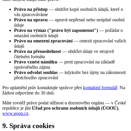
Právo na přístup
— obdržet kopii osobních údajů, které o
vás zpracováváme
Právo na opravu
— opravit nepřesné nebo neúplné osobní
údaje
Právo na výmaz ("právo být zapomenut")
— požádat o
smazání osobních údajů
Právo na omezení zpracování
— omezit zpracování vašich
údajů
Právo na přenositelnost
— obdržet údaje ve strojově
čitelném formátu
Právo vznést námitku
— proti zpracování na základě
oprávněného zájmu
Právo odvolat souhlas
— kdykoliv bez újmy na zákonnosti
předchozího zpracování
Pro uplatnění práv kontaktujte správce přes
kontaktní formulář
. Na
žádost odpovíme do 30 dnů.
Máte rovněž právo podat stížnost u dozorového orgánu — v České
republice je jím
Úřad pro ochranu osobních údajů (ÚOOÚ)
,
www.uoou.cz
.
9. Správa cookies