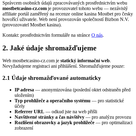
Správcem osobních údajů zpracovávaných prostřednictvím webu
mostbetcasino-cz.com
je provozovatel tohoto webu — nezávislý
affiliate portál zaměřený na recenze online kasina Mostbet pro česky
hovořící uživatele. Web není provozován společností Bizbon N.V.
(provozovatel Mostbet kasina).
Kontakt: prostřednictvím formuláře na stránce
O nás
.
2. Jaké údaje shromažďujeme
Web mostbetcasino-cz.com je
statický informační web
.
Nevyžadujeme registraci ani přihlášení. Shromažďujeme pouze:
2.1 Údaje shromažďované automaticky
IP adresa
— anonymizována (poslední oktet odstraněn před
uložením)
Typ prohlížeče a operačního systému
— pro statistické
účely
Referrer URL
— odkud jste na web přišli
Navštívené stránky a čas návštěvy
— pro analýzu provozu
Rozlišení obrazovky a jazyk prohlížeče
— pro optimalizaci
zobrazení