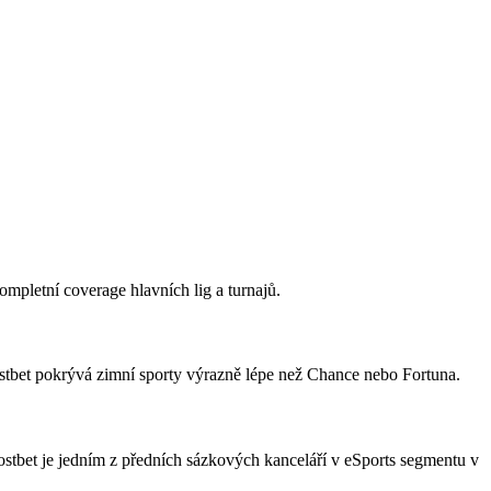
ompletní coverage hlavních lig a turnajů.
Mostbet pokrývá zimní sporty výrazně lépe než Chance nebo Fortuna.
stbet je jedním z předních sázkových kanceláří v eSports segmentu v