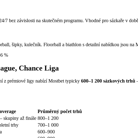
24/7 bez závislosti na skutečném programu. Vhodné pro sázkaře v době
loorball, šipky, kulečník. Floorball a biathlon s detailní nabídkou jso
eague, Chance Liga
ání z prémiové ligy nabízí Mostbet typicky
600–1 200 sázkových trhů
—
overage
Průměrný počet trhů
 skupiny až finále
800–1 200
letní trhy
700–1 000
a
600–900