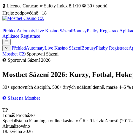
🔒 Licence Curaçao
⭐ Safety Index 8.1/10
⚽ 30+ sportů
Hrajte zodpovědně · 18+
Přehled
Automaty
Live Kasino
Sázení
Bonusy
Platby
Registrace
Aplika
Aplikace
Registrace
☰
Přehled
Automaty
Live Kasino
Sázení
Bonusy
Platby
Registrace
Ap
✕
Mostbet CZ
›
Sportovní Sázení
⚽ Sportovní Sázení 2026
Mostbet Sázení 2026: Kurzy, Fotbal, Hokej
30+ sportovních disciplín, 500+ živých událostí denně, marže 4–6 % n
⚽ Sázet na Mostbet
TP
Tomáš Procházka
Specialista na iGaming a online kasina v ČR · 9 let zkušeností (2017
Aktualizováno
18. května 2026