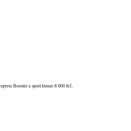
Express Booster a sport bonus 8 000 Kč.