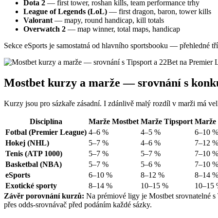
Dota 2
— first tower, roshan kills, team performance trhy
League of Legends (LoL)
— first dragon, baron, tower kills
Valorant
— mapy, round handicap, kill totals
Overwatch 2
— map winner, total maps, handicap
Sekce eSports je samostatná od hlavního sportsbooku — přehledné tříd
Mostbet kurzy a marže — srovnání s konk
Kurzy jsou pro sázkaře zásadní. I zdánlivě malý rozdíl v marži má 
Disciplína
Marže Mostbet
Marže Tipsport
Marže 
Fotbal (Premier League)
4–6 %
4–5 %
6–10 
Hokej (NHL)
5–7 %
4–6 %
7–12 
Tenis (ATP 1000)
5–7 %
5–7 %
7–10 
Basketbal (NBA)
5–7 %
5–6 %
7–10 
eSports
6–10 %
8–12 %
8–14 
Exotické sporty
8–14 %
10–15 %
10–15
Závěr porovnání kurzů:
Na prémiové ligy je Mostbet srovnatelné s
přes odds-srovnávač před podáním každé sázky.