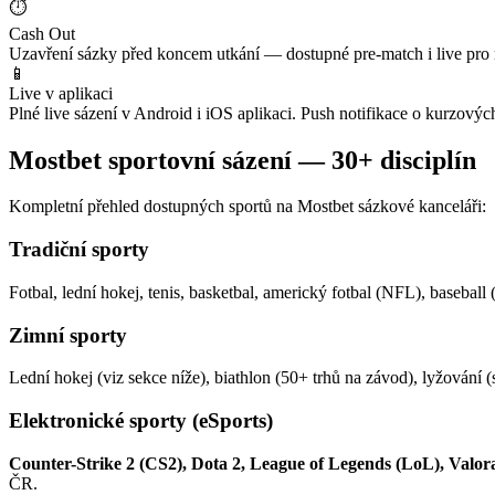
⏱️
Cash Out
Uzavření sázky před koncem utkání — dostupné pre-match i live pro m
📱
Live v aplikaci
Plné live sázení v Android i iOS aplikaci. Push notifikace o kurzový
Mostbet sportovní sázení — 30+ disciplín
Kompletní přehled dostupných sportů na Mostbet sázkové kanceláři:
Tradiční sporty
Fotbal, lední hokej, tenis, basketbal, americký fotbal (NFL), baseball
Zimní sporty
Lední hokej (viz sekce níže), biathlon (50+ trhů na závod), lyžování
Elektronické sporty (eSports)
Counter-Strike 2 (CS2), Dota 2, League of Legends (LoL), Valo
ČR.