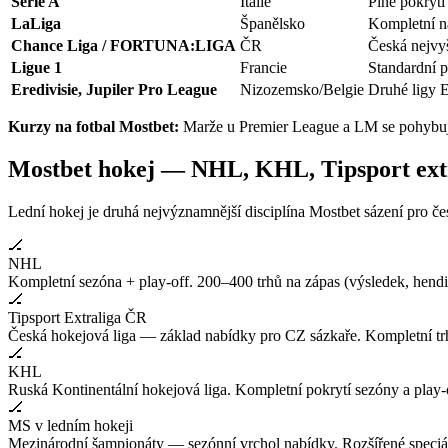
Serie A
Itálie
Plné pokrytí
LaLiga
Španělsko
Kompletní n
Chance Liga / FORTUNA:LIGA
ČR
Česká nejvyš
Ligue 1
Francie
Standardní p
Eredivisie, Jupiler Pro League
Nizozemsko/Belgie
Druhé ligy 
Kurzy na fotbal Mostbet:
Marže u Premier League a LM se pohybu
Mostbet hokej — NHL, KHL, Tipsport extr
Lední hokej je druhá nejvýznamnější disciplína Mostbet sázení pro č
🏒
NHL
Kompletní sezóna + play-off. 200–400 trhů na zápas (výsledek, hendike
🏒
Tipsport Extraliga ČR
Česká hokejová liga — základ nabídky pro CZ sázkaře. Kompletní trhy
🏒
KHL
Ruská Kontinentální hokejová liga. Kompletní pokrytí sezóny a play-
🏒
MS v ledním hokeji
Mezinárodní šampionáty — sezónní vrchol nabídky. Rozšířené speciál