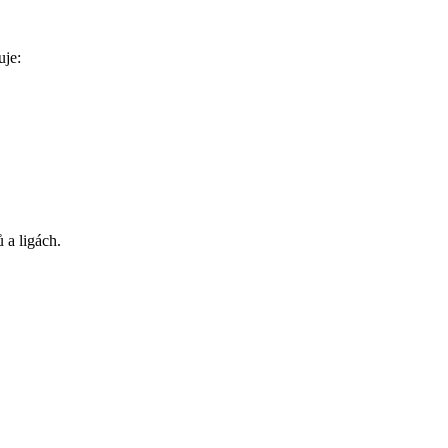
uje:
 a ligách.