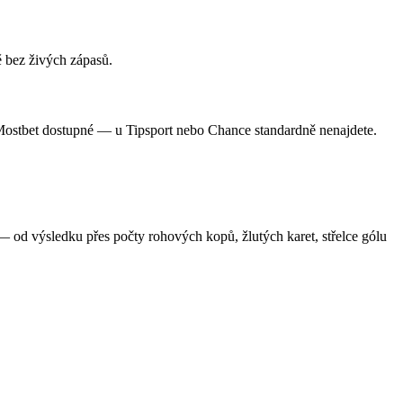
 bez živých zápasů.
u na Mostbet dostupné — u Tipsport nebo Chance standardně nenajdete.
 od výsledku přes počty rohových kopů, žlutých karet, střelce gólu