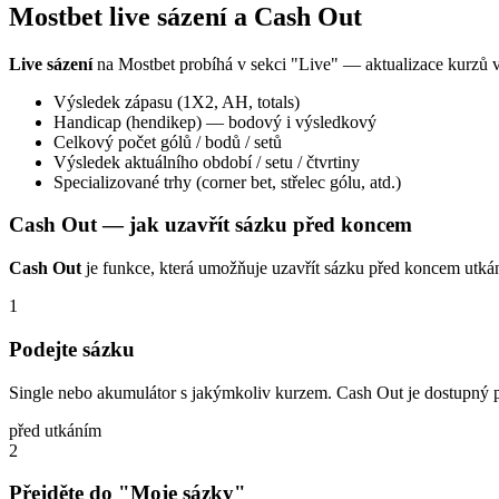
Mostbet live sázení a Cash Out
Live sázení
na Mostbet probíhá v sekci "Live" — aktualizace kurzů v
Výsledek zápasu (1X2, AH, totals)
Handicap (hendikep) — bodový i výsledkový
Celkový počet gólů / bodů / setů
Výsledek aktuálního období / setu / čtvrtiny
Specializované trhy (corner bet, střelec gólu, atd.)
Cash Out — jak uzavřít sázku před koncem
Cash Out
je funkce, která umožňuje uzavřít sázku před koncem utkání 
1
Podejte sázku
Single nebo akumulátor s jakýmkoliv kurzem. Cash Out je dostupný p
před utkáním
2
Přejděte do "Moje sázky"