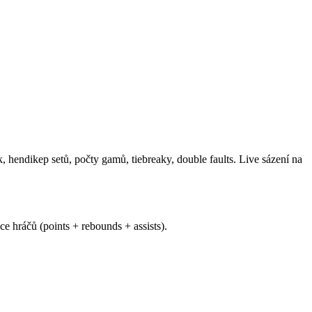
k, hendikep setů, počty gamů, tiebreaky, double faults. Live sázení na
ce hráčů (points + rebounds + assists).