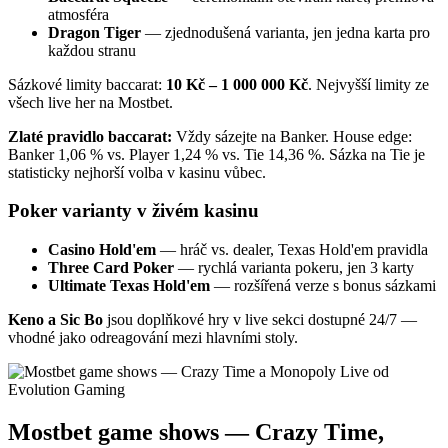
atmosféra
Dragon Tiger
— zjednodušená varianta, jen jedna karta pro
každou stranu
Sázkové limity baccarat:
10 Kč – 1 000 000 Kč
. Nejvyšší limity ze
všech live her na Mostbet.
Zlaté pravidlo baccarat:
Vždy sázejte na Banker. House edge:
Banker 1,06 % vs. Player 1,24 % vs. Tie 14,36 %. Sázka na Tie je
statisticky nejhorší volba v kasinu vůbec.
Poker varianty v živém kasinu
Casino Hold'em
— hráč vs. dealer, Texas Hold'em pravidla
Three Card Poker
— rychlá varianta pokeru, jen 3 karty
Ultimate Texas Hold'em
— rozšířená verze s bonus sázkami
Keno a Sic Bo
jsou doplňkové hry v live sekci dostupné 24/7 —
vhodné jako odreagování mezi hlavními stoly.
Mostbet game shows — Crazy Time,