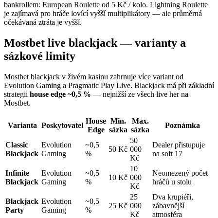
bankrollem: European Roulette od 5 Kč / kolo. Lightning Roulette
je zajímavá pro hráče lovící vyšší multiplikátory — ale průměrná
očekávaná ztráta je vyšší.
Mostbet live blackjack — varianty a
sázkové limity
Mostbet blackjack v živém kasinu zahrnuje více variant od
Evolution Gaming a Pragmatic Play Live. Blackjack má při základní
strategii
house edge ~0,5 %
— nejnižší ze všech live her na
Mostbet.
House
Min.
Max.
Varianta
Poskytovatel
Poznámka
Edge
sázka
sázka
50
Classic
Evolution
~0,5
Dealer přistupuje
50 Kč
000
Blackjack
Gaming
%
na soft 17
Kč
10
Infinite
Evolution
~0,5
Neomezený počet
10 Kč
000
Blackjack
Gaming
%
hráčů u stolu
Kč
25
Dva krupiéři,
Blackjack
Evolution
~0,5
25 Kč
000
zábavnější
Party
Gaming
%
Kč
atmosféra