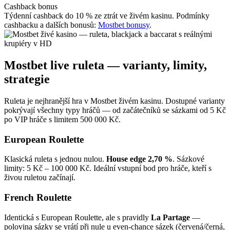
Cashback bonus
Týdenní cashback do 10 % ze ztrát ve živém kasinu. Podmínky
cashbacku a dalších bonusů:
Mostbet bonusy
.
Mostbet live ruleta — varianty, limity,
strategie
Ruleta je nejhranější hra v Mostbet živém kasinu. Dostupné varianty
pokrývají všechny typy hráčů — od začátečníků se sázkami od 5 Kč
po VIP hráče s limitem 500 000 Kč.
European Roulette
Klasická ruleta s jednou nulou.
House edge 2,70 %
. Sázkové
limity: 5 Kč – 100 000 Kč. Ideální vstupní bod pro hráče, kteří s
živou ruletou začínají.
French Roulette
Identická s European Roulette, ale s pravidly
La Partage
—
polovina sázky se vrátí při nule u even-chance sázek (červená/černá,