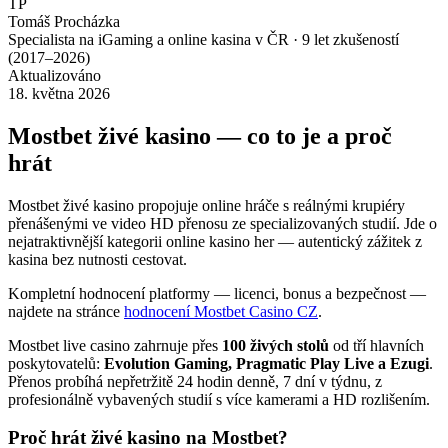
TP
Tomáš Procházka
Specialista na iGaming a online kasina v ČR · 9 let zkušeností
(2017–2026)
Aktualizováno
18. května 2026
Mostbet živé kasino — co to je a proč
hrát
Mostbet živé kasino propojuje online hráče s reálnými krupiéry
přenášenými ve video HD přenosu ze specializovaných studií. Jde o
nejatraktivnější kategorii online kasino her — autentický zážitek z
kasina bez nutnosti cestovat.
Kompletní hodnocení platformy — licenci, bonus a bezpečnost —
najdete na stránce
hodnocení Mostbet Casino CZ
.
Mostbet live casino zahrnuje přes
100 živých stolů
od tří hlavních
poskytovatelů:
Evolution Gaming, Pragmatic Play Live a Ezugi
.
Přenos probíhá nepřetržitě 24 hodin denně, 7 dní v týdnu, z
profesionálně vybavených studií s více kamerami a HD rozlišením.
Proč hrát živé kasino na Mostbet?