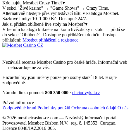
Kde najdu Mostbet Crazy Time?
▾
V sekci "Živé kasino" → "Game Shows" → Crazy Time.
Alternativně hledejte přes vyhledávací lištu v katalogu Mostbet.
Sázkové limity: 10–1 000 Kč. Dostupné 24/7.
Jak si přidám oblíbené live stoly na Mostbet?
▾
V herním katalogu klikněte na ikonu hvězdičky u stolu — přidá se
do sekce "Oblíbené". Dostupné po přihlášení do účtu. Postup
přihlášení:
Mostbet přihlášení a registrace
.
Nezávislá recenze Mostbet Casino pro české hráče. Informační web
— nehazardujeme za vás.
Hazardní hry jsou určeny pouze pro osoby starší 18 let. Hrajte
zodpovědně.
Národní linka pomoci:
800 350 000
·
chciodvykat.cz
Právní informace
Zodpovědné hraní
Podmínky použití
Ochrana osobních údajů
O nás
© 2026 mostbetcasino-cz.com — Nezávislý informační portál.
Provozovatel Mostbet: Bizbon N.V., reg. č. 145353, Curaçao.
Licence 8048/JAZ2016-065.