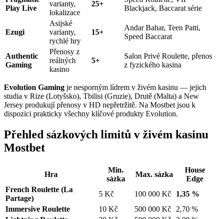
varianty,
25+
Play Live
Blackjack, Baccarat série
lokalizace
Asijské
Andar Bahar, Teen Patti,
Ezugi
varianty,
15+
Speed Baccarat
rychlé hry
Přenosy z
Authentic
Salon Privé Roulette, přenos
reálných
5+
Gaming
z fyzického kasina
kasino
Evolution Gaming
je nesporným lídrem v živém kasinu — jejich
studia v Rize (Lotyšsko), Tbilisi (Gruzie), Drutě (Malta) a New
Jersey produkují přenosy v HD nepřetržitě. Na Mostbet jsou k
dispozici prakticky všechny klíčové produkty Evolution.
Přehled sázkových limitů v živém kasinu
Mostbet
Min.
House
Hra
Max. sázka
sázka
Edge
French Roulette (La
5 Kč
100 000 Kč
1,35 %
Partage)
Immersive Roulette
10 Kč
500 000 Kč
2,70 %