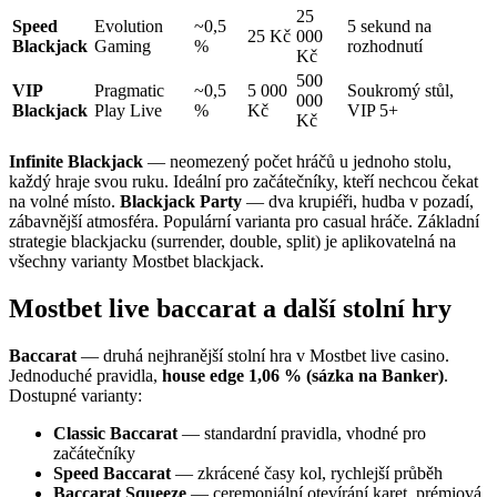
25
Speed
Evolution
~0,5
5 sekund na
25 Kč
000
Blackjack
Gaming
%
rozhodnutí
Kč
500
VIP
Pragmatic
~0,5
5 000
Soukromý stůl,
000
Blackjack
Play Live
%
Kč
VIP 5+
Kč
Infinite Blackjack
— neomezený počet hráčů u jednoho stolu,
každý hraje svou ruku. Ideální pro začátečníky, kteří nechcou čekat
na volné místo.
Blackjack Party
— dva krupiéři, hudba v pozadí,
zábavnější atmosféra. Populární varianta pro casual hráče. Základní
strategie blackjacku (surrender, double, split) je aplikovatelná na
všechny varianty Mostbet blackjack.
Mostbet live baccarat a další stolní hry
Baccarat
— druhá nejhranější stolní hra v Mostbet live casino.
Jednoduché pravidla,
house edge 1,06 % (sázka na Banker)
.
Dostupné varianty:
Classic Baccarat
— standardní pravidla, vhodné pro
začátečníky
Speed Baccarat
— zkrácené časy kol, rychlejší průběh
Baccarat Squeeze
— ceremoniální otevírání karet, prémiová